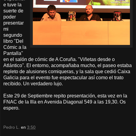
e tuve la
suerte de
poder
presentar
mi
segundo
libro "Del
Cómic a la
Pantalla"
en el salón de cómic de A Coruña. "Viñetas desde o
Atlántico". El entorno, acompañaba mucho, el paseo estaba
repleto de alusiones comiqueras, y la sala que cedió Caixa
Galicia para el evento fue espectacular así como el trato
recibido. Un verdadero lujo.
Este 29 de Septiembre repito presentación, esta vez en la
FNAC de la Illa en Avenida Diagonal 549 a las 19,30. Os
espero.
Pedro L.
en
3:50